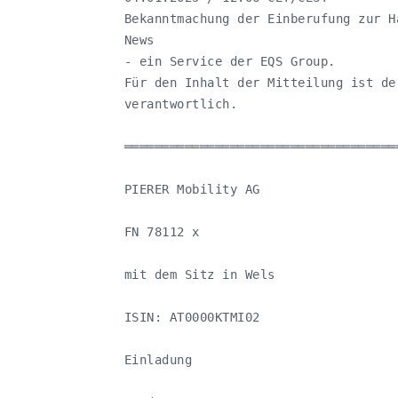
   Bekanntmachung der Einberufung zur H
   News

   - ein Service der EQS Group.

   Für den Inhalt der Mitteilung ist de
   verantwortlich.

   ════════════════════════════════════
   PIERER Mobility AG

   FN 78112 x

   mit dem Sitz in Wels

   ISIN: AT0000KTMI02

   Einladung
