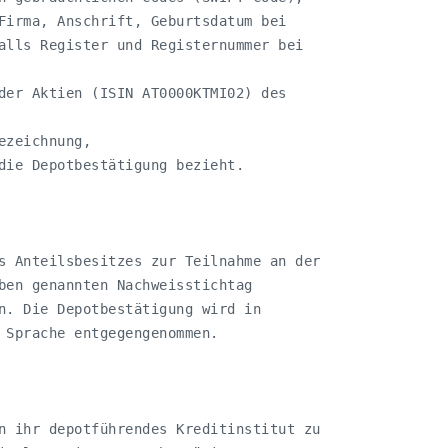
Firma, Anschrift, Geburtsdatum bei

alls Register und Registernummer bei

der Aktien (ISIN AT0000KTMI02) des

zeichnung,

die Depotbestätigung bezieht.

s Anteilsbesitzes zur Teilnahme an der

ben genannten Nachweisstichtag

n. Die Depotbestätigung wird in

 Sprache entgegengenommen.

n ihr depotführendes Kreditinstitut zu
