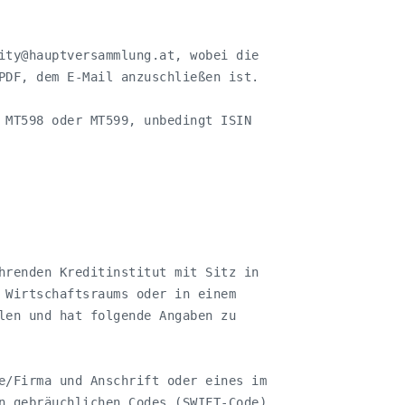
ity@hauptversammlung.at
, wobei die

PDF, dem E-Mail anzuschließen ist.

 MT598 oder MT599, unbedingt ISIN

hrenden Kreditinstitut mit Sitz in

 Wirtschaftsraums oder in einem

len und hat folgende Angaben zu

e/Firma und Anschrift oder eines im

n gebräuchlichen Codes (SWIFT-Code),
