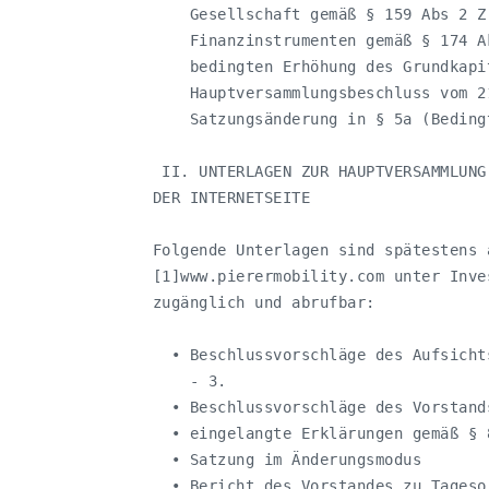
       Gesellschaft gemäß § 159 Abs 2 Z
       Finanzinstrumenten gemäß § 174 A
       bedingten Erhöhung des Grundkapi
       Hauptversammlungsbeschluss vom 2
       Satzungsänderung in § 5a (Bedingt
    II. UNTERLAGEN ZUR HAUPTVERSAMMLUNG
   DER INTERNETSEITE

   Folgende Unterlagen sind spätestens 
   [1]www.pierermobility.com unter Inve
   zugänglich und abrufbar:

     • Beschlussvorschläge des Aufsicht
       - 3.

     • Beschlussvorschläge des Vorstand
     • eingelangte Erklärungen gemäß § 
     • Satzung im Änderungsmodus

     • Bericht des Vorstandes zu Tagesor