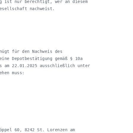
g ist nur berechtigt, wer an diesem

esellschaft nachweist.

nügt für den Nachweis des

eine Depotbestätigung gemäß § 10a

s am 22.01.2025 ausschließlich unter

hen muss:

öppel 60, 8242 St. Lorenzen am
