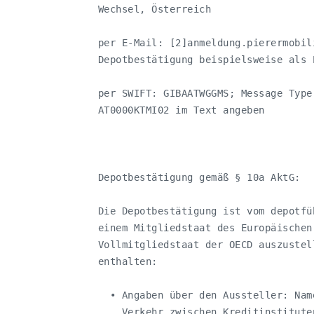
   Wechsel, Österreich

   per E-Mail: [2]
anmeldung.pierermobil
   Depotbestätigung beispielsweise als 
   per SWIFT: GIBAATWGGMS; Message Type
   AT0000KTMI02 im Text angeben

   Depotbestätigung gemäß § 10a AktG:

   Die Depotbestätigung ist vom depotfü
   einem Mitgliedstaat des Europäischen
   Vollmitgliedstaat der OECD auszustel
   enthalten:

     • Angaben über den Aussteller: Nam
       Verkehr zwischen Kreditinstitute