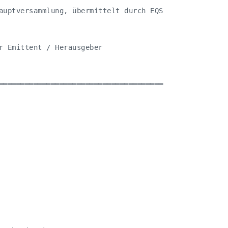
auptversammlung, übermittelt durch EQS

r Emittent / Herausgeber

══════════════════════════════════════
