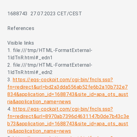
1688743 27.07.2023 CET/CEST
References
Visible links
1. file:///tmp/HTML-FormatExternal-
1ldTnR.html#_edn1
2. file:///tmp/HTML-FormatExternal-
1ldTnR.html#_edn2
3.
https://eqs-cockpit.com/cgi-bin/fncls.ssp?
fn=redirect&url=bd2a3dda556ab52fe6b2a10b732e7
834&application_id=1688743&site_id=apa_ots_aust
ria&application_name=news
4.
https://eqs-cockpit.com/cgi-bin/fncls.ssp?
fn=redirect&url=8970ab7396d4631147b0de7b43c3e
b73&application_id=1688743&site_id=apa_ots_aust
ria&application_name=news