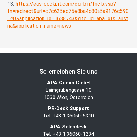
13.
https://eqs-cockpit.com/cgi-bin/fncls.ssp?
fn=redirect&url=c7c625ec75e8ba4c80a5a9176c590
1e0&application_id=1688743&site_id=apa_ots_aust
ria&application_name=news
So erreichen Sie uns
APA-Comm GmbH
Laimgrubengasse 10
1060 Wien, Österreich
PR-Desk Support
Tel. +43 1 36060-5310
APA-Salesdesk
Tel. +43 1 36060-1234