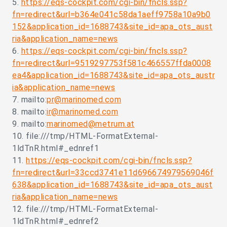
5.
https://eqs-cockpit.com/cgi-bin/fncls.ssp?
fn=redirect&url=b364e041c58da1aeff9758a10a9b0
152&application_id=1688743&site_id=apa_ots_aust
ria&application_name=news
6.
https://eqs-cockpit.com/cgi-bin/fncls.ssp?
fn=redirect&url=9519297753f581c466557ffda0008
ea4&application_id=1688743&site_id=apa_ots_austr
ia&application_name=news
7. mailto:
pr@marinomed.com
8. mailto:
ir@marinomed.com
9. mailto:
marinomed@metrum.at
10. file:///tmp/HTML-FormatExternal-
1ldTnR.html#_ednref1
11.
https://eqs-cockpit.com/cgi-bin/fncls.ssp?
fn=redirect&url=33ccd3741e11d696674979569046f
638&application_id=1688743&site_id=apa_ots_aust
ria&application_name=news
12. file:///tmp/HTML-FormatExternal-
1ldTnR.html#_ednref2