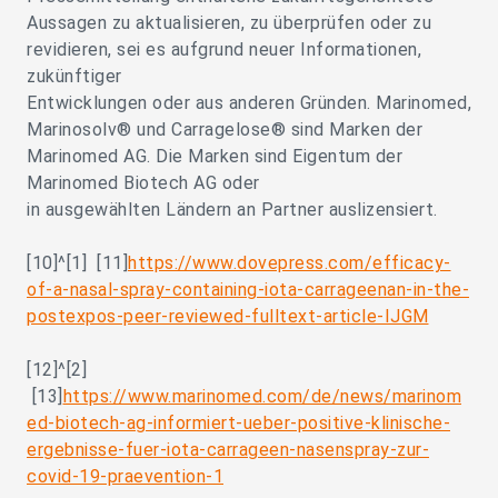
Aussagen zu aktualisieren, zu überprüfen oder zu
revidieren, sei es aufgrund neuer Informationen,
zukünftiger
Entwicklungen oder aus anderen Gründen. Marinomed,
Marinosolv® und Carragelose® sind Marken der
Marinomed AG. Die Marken sind Eigentum der
Marinomed Biotech AG oder
in ausgewählten Ländern an Partner auslizensiert.
[10]^[1] [11]
https://www.dovepress.com/efficacy-
of-a-nasal-spray-containing-iota-carrageenan-in-the-
postexpos-peer-reviewed-fulltext-article-IJGM
[12]^[2]
[13]
https://www.marinomed.com/de/news/marinom
ed-biotech-ag-informiert-ueber-positive-klinische-
ergebnisse-fuer-iota-carrageen-nasenspray-zur-
covid-19-praevention-1