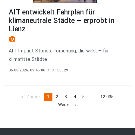
AIT entwickelt Fahrplan für
klimaneutrale Städte – erprobt in
Lienz
photo_camera
AIT Impact Stories: Forschung, die wirkt – für
klimafitte Städte
06.08.2026, 09:45:06
/
OTS0029
Zurück
page
You're
1
page
2
page
3
page
4
page
5
page
...
page
12.035
on
Weiter
page
page