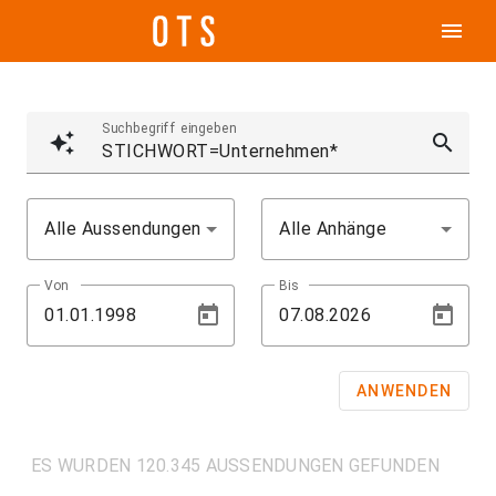
menu
Suchbegriff eingeben
auto_awesome
search
Alle Aussendungen
Alle Anhänge
Von
Bis
ANWENDEN
ES WURDEN 120.345 AUSSENDUNGEN GEFUNDEN