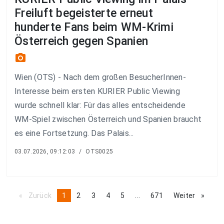
Freiluft begeisterte erneut
hunderte Fans beim WM-Krimi
Österreich gegen Spanien
photo_camera
Wien (OTS) - Nach dem großen BesucherInnen-
Interesse beim ersten KURIER Public Viewing
wurde schnell klar: Für das alles entscheidende
WM-Spiel zwischen Österreich und Spanien braucht
es eine Fortsetzung. Das Palais...
03.07.2026, 09:12:03
/
OTS0025
Zurück
page
You're
1
page
2
page
3
page
4
page
5
page
...
page
671
Weiter
page
on
page