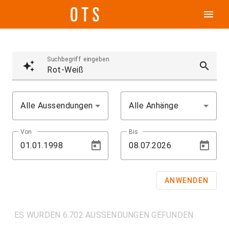
menu
Suchbegriff eingeben
auto_awesome
search
Alle Aussendungen
Alle Anhänge
Von
Bis
ANWENDEN
ES WURDEN 6.702 AUSSENDUNGEN GEFUNDEN