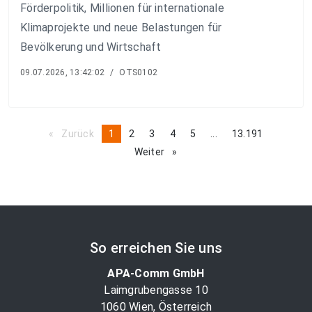
Förderpolitik, Millionen für internationale
Klimaprojekte und neue Belastungen für
Bevölkerung und Wirtschaft
09.07.2026, 13:42:02
/
OTS0102
Zurück
page
You're
1
page
2
page
3
page
4
page
5
page
...
page
13.191
on
Weiter
page
page
So erreichen Sie uns
APA-Comm GmbH
Laimgrubengasse 10
1060 Wien, Österreich