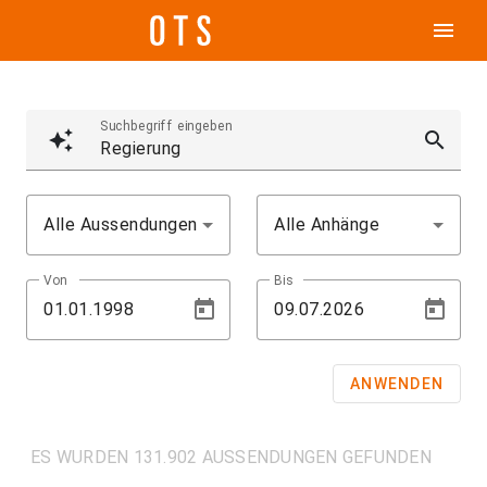
menu
Suchbegriff eingeben
auto_awesome
search
Alle Aussendungen
Alle Anhänge
Von
Bis
ANWENDEN
ES WURDEN 131.902 AUSSENDUNGEN GEFUNDEN