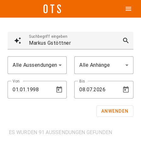
menu
Suchbegriff eingeben
auto_awesome
search
Alle Aussendungen
Alle Anhänge
Von
Bis
ANWENDEN
ES WURDEN 91 AUSSENDUNGEN GEFUNDEN