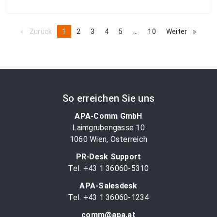
Zurück
page
You're
1
page
2
page
3
page
4
page
5
page
...
page
10
Weiter
page
on
page
So erreichen Sie uns
APA-Comm GmbH
Laimgrubengasse 10
1060 Wien, Österreich
PR-Desk Support
Tel. +43 1 36060-5310
APA-Salesdesk
Tel. +43 1 36060-1234
comm@apa.at