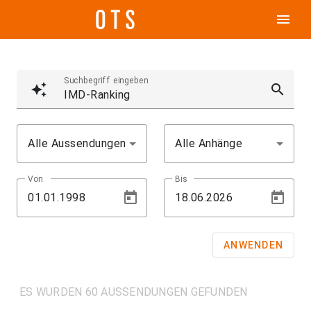
menu
Suchbegriff eingeben
auto_awesome
search
Alle Aussendungen
Alle Anhänge
Von
Bis
ANWENDEN
ES WURDEN 60 AUSSENDUNGEN GEFUNDEN