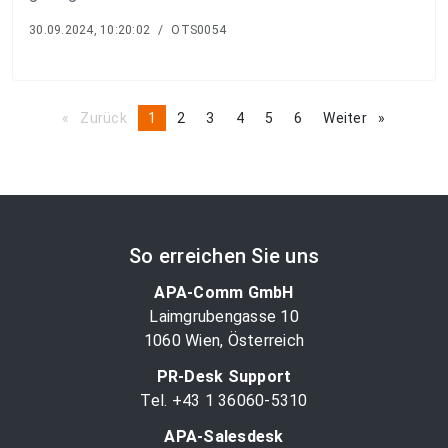
30.09.2024, 10:20:02
/
OTS0054
Zurück
page
You're
1
page
2
page
3
page
4
page
5
page
6
Weiter
page
on
page
So erreichen Sie uns
APA-Comm GmbH
Laimgrubengasse 10
1060 Wien, Österreich
PR-Desk Support
Tel. +43 1 36060-5310
APA-Salesdesk