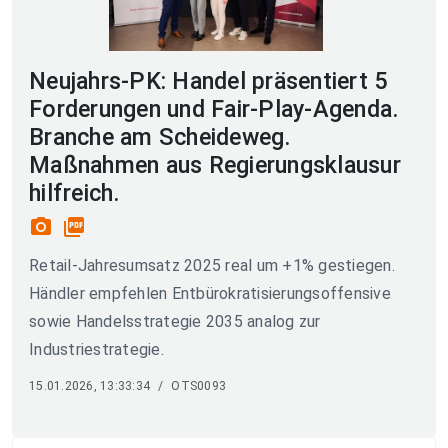
Neujahrs-PK: Handel präsentiert 5
Forderungen und Fair-Play-Agenda.
Branche am Scheideweg.
Maßnahmen aus Regierungsklausur
hilfreich.
photo_camera
picture_as_pdf
Retail-Jahresumsatz 2025 real um +1% gestiegen.
Händler empfehlen Entbürokratisierungsoffensive
sowie Handelsstrategie 2035 analog zur
Industriestrategie.
15.01.2026, 13:33:34
/
OTS0093