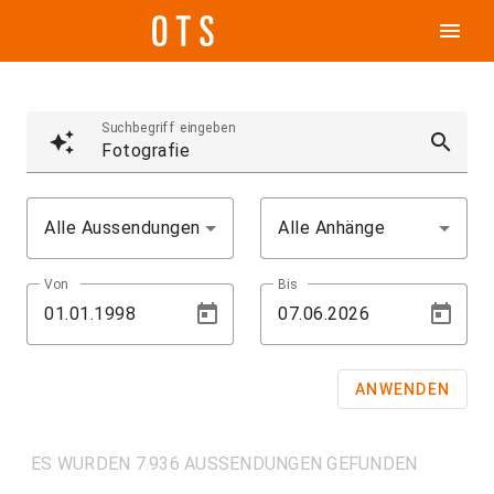
menu
Suchbegriff eingeben
auto_awesome
search
Alle Aussendungen
Alle Anhänge
Von
Bis
ANWENDEN
ES WURDEN 7.936 AUSSENDUNGEN GEFUNDEN