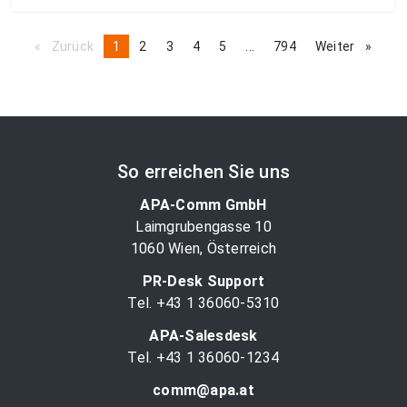
Zurück
page
You're
1
page
2
page
3
page
4
page
5
page
...
page
794
Weiter
page
on
page
So erreichen Sie uns
APA-Comm GmbH
Laimgrubengasse 10
1060 Wien, Österreich
PR-Desk Support
Tel. +43 1 36060-5310
APA-Salesdesk
Tel. +43 1 36060-1234
comm@apa.at