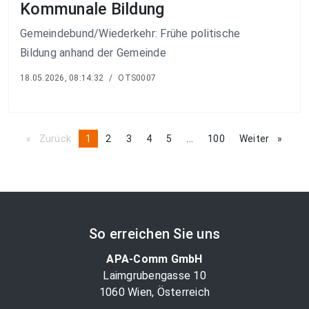
Kommunale Bildung
Gemeindebund/Wiederkehr: Frühe politische
Bildung anhand der Gemeinde
18.05.2026, 08:14:32
/
OTS0007
Zurück
page
You're
1
page
2
page
3
page
4
page
5
page
...
page
100
Weiter
page
on
page
So erreichen Sie uns
APA-Comm GmbH
Laimgrubengasse 10
1060 Wien, Österreich