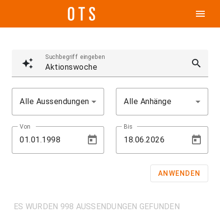
menu
Suchbegriff eingeben
auto_awesome
search
Alle Aussendungen
Alle Anhänge
Von
Bis
ANWENDEN
ES WURDEN 998 AUSSENDUNGEN GEFUNDEN