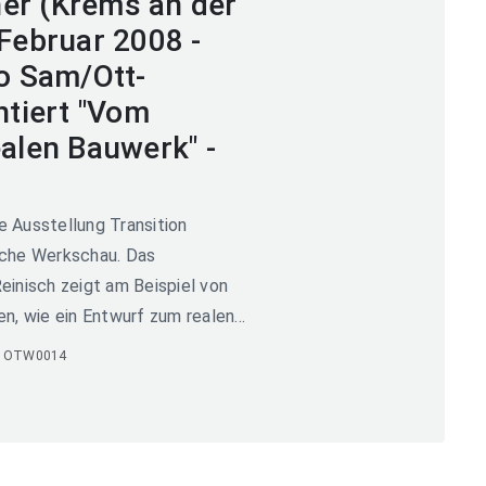
her (Krems an der
Februar 2008 -
o Sam/Ott-
ntiert "Vom
alen Bauwerk" -
 Ausstellung Transition
ische Werkschau. Das
inisch zeigt am Beispiel von
, wie ein Entwurf zum realen...
 OTW0014