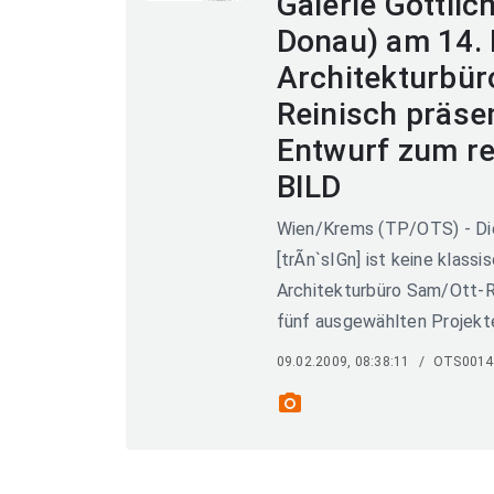
Galerie Göttlic
Donau) am 14. 
Architekturbür
Reinisch präse
Entwurf zum re
BILD
Wien/Krems (TP/OTS) - Die
[trÃn`sIGn] ist keine klass
Architekturbüro Sam/Ott-Re
fünf ausgewählten Projekten
09.02.2009, 08:38:11
/
OTS0014
photo_camera