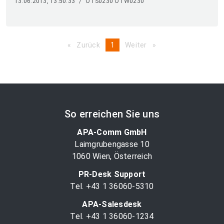
13.06.2013, 13:50:33
/
OTS0230 OTW0230
Zurück
page
You're
1
Weiter
page
on
page
So erreichen Sie uns
APA-Comm GmbH
Laimgrubengasse 10
1060 Wien, Österreich
PR-Desk Support
Tel. +43 1 36060-5310
APA-Salesdesk
Tel. +43 1 36060-1234