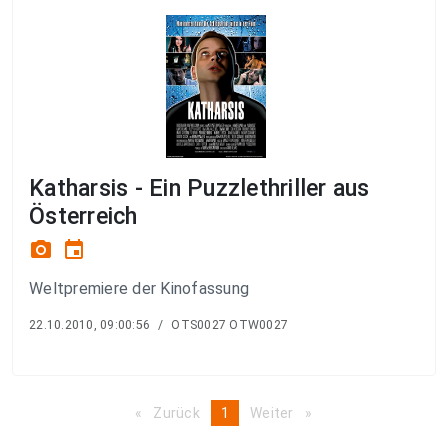
Katharsis - Ein Puzzlethriller aus
Österreich
photo_camera
event
Weltpremiere der Kinofassung
22.10.2010, 09:00:56
/
OTS0027 OTW0027
Zurück
page
You're
1
Weiter
page
on