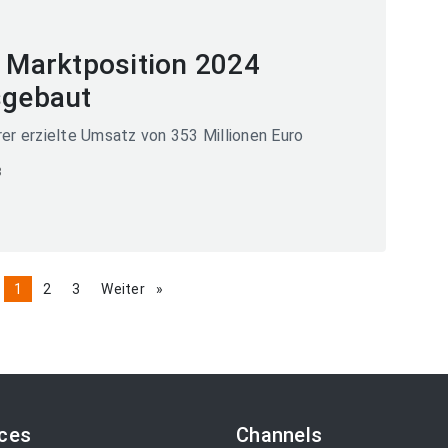
: Marktposition 2024
sgebaut
rer erzielte Umsatz von 353 Millionen Euro
8
page
You're
1
page
2
page
3
Weiter
page
on
page
ices
Channels