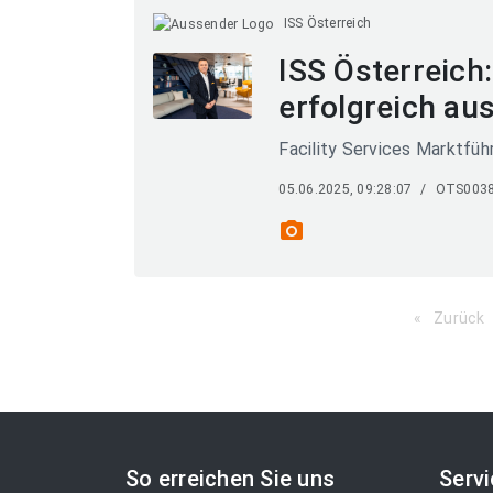
ISS Österreich
ISS Österreich
erfolgreich au
Facility Services Marktfüh
05.06.2025, 09:28:07
/
OTS003
photo_camera
Zurück
So erreichen Sie uns
Serv