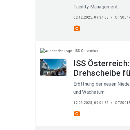
Facility Management.
02.12.2025, 09:37:03
/
OTS004
photo_camera
ISS Österreich
ISS Österreich:
Drehscheibe fü
Eröffnung der neuen Nieder
und Wachstum
12.09.2025, 09:01:35
/
OTS001
photo_camera