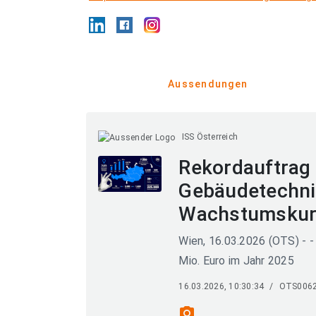
Aussendungen
ISS Österreich
Rekordauftrag
Gebäudetechnik
Wachstumskurs
Wien, 16.03.2026 (OTS) - 
Mio. Euro im Jahr 2025
16.03.2026, 10:30:34
/
OTS006
photo_camera