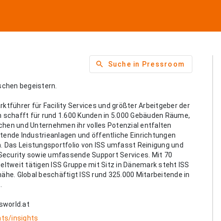
search
Suche in Pressroom
schen begeistern.
rktführer für Facility Services und größter Arbeitgeber der
 schafft für rund 1.600 Kunden in 5.000 Gebäuden Räume,
chen und Unternehmen ihr volles Potenzial entfalten
ende Industrieanlagen und öffentliche Einrichtungen
. Das Leistungsportfolio von ISS umfasst Reinigung und
Security sowie umfassende Support Services. Mit 70
weltweit tätigen ISS Gruppe mit Sitz in Dänemark steht ISS
nähe. Global beschäftigt ISS rund 325.000 Mitarbeitende in
.
sworld.at
hts/insights