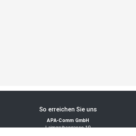
So erreichen Sie uns
APA-Comm GmbH
Laimgrubengasse 10
1060 Wien, Österreich