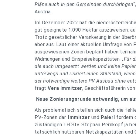
Pläne auch in den Gemeinden durchbringen
“
Austria.
Im Dezember 2022 hat die niederösterreich
gut geeignete 1.090 Hektar auszuweisen, au
Trotz gesetzlicher Verankerung in der überö
aber aus: Laut einer aktuellen Umfrage von 
ausgewiesenen Zonen beplant haben teilnah
Widmungen und Einspeisekapazitäten. „
Für d
die auch umgesetzt werden und keine Papier
unterwegs und riskiert einen Stillstand, we
der notwendige weitere PV-Ausbau ohne entsp
fragt
Vera Immitzer
, Geschäftsführerin von
Neue Zonierungsrunde notwendig, um aus
Als problematisch stellen sich auch die feh
PV-Zonen dar.
Immitzer
und
Paierl
fordern 
zuständigen LH Stv. Stephan Pernkopf ja be
tatsächlich nutzbaren Netzkapazitäten und 