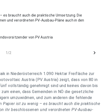
 – es braucht auch die praktische Umsetzung. Die
enen und verordneten PV-Ausbau-Pläne auch in den
andsvorsitzender von PV Austria
chevron_right
1/2
ik in Niederösterreich 1.090 Hektar Freifläche zur
ovoltaic Austria (PV Austria) zeigt, dass von 80 in
fünf vollständig genehmigt sind und keines davon bis
d zum einen, dass Gemeinden in NÖ die gesetzliche
eigern umzuwidmen, und zum anderen die fehlende
m Papier ist zu wenig
–
es braucht auch die praktische
on ihr beschlossenen und verordneten PV-Ausbau-