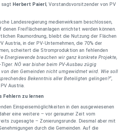
, sagt
Herbert Paierl
, Vorstandsvorsitzender von PV
ische Landesregierung medienwirksam beschlossen,
f denen Freiflächenanlagen errichtet werden können.
rtlichen Raumordnung, bleibt die Nutzung der Flächen
PV Austria, in der PV-Unternehmen, die 70% der
men, scheitert die Stromproduktion an fehlenden
ie Energiewende brauchen wir ganz konkrete Projekte,
-Tiger. NÖ war bisher beim PV-Ausbau zügig
nn von den Gemeinden nicht umgewidmet wird. Wie soll
rechendes Bekenntnis aller Beteiligten gelingen?
“,
 PV Austria.
 Fehlern zu lernen
lenden Einspeisemöglichkeiten in den ausgewiesenen
daher eine weitere – vor geraumer Zeit vom
reits zugesagte – Zonierungsrunde. Diesmal aber mit
Genehmigungen durch die Gemeinden. Auf die