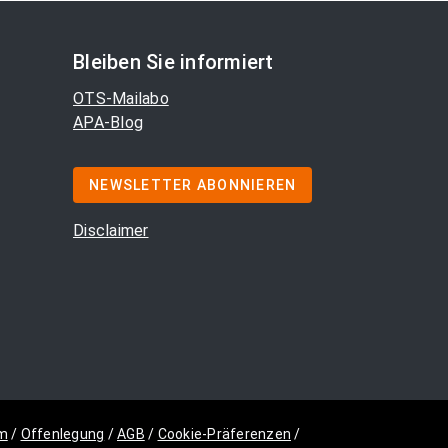
Bleiben Sie informiert
OTS-Mailabo
APA-Blog
NEWSLETTER ABONNIEREN
Disclaimer
m
/
Offenlegung
/
AGB
/
Cookie-Präferenzen
/