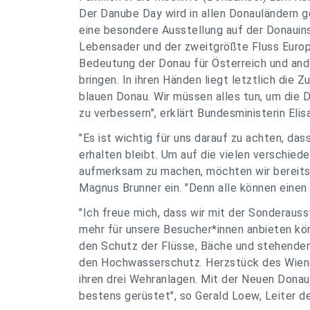
Der Danube Day wird in allen Donauländern g
eine besondere Ausstellung auf der Donauins
Lebensader und der zweitgrößte Fluss Europa
Bedeutung der Donau für Österreich und ande
bringen. In ihren Händen liegt letztlich die 
blauen Donau. Wir müssen alles tun, um die
zu verbessern", erklärt Bundesministerin El
"Es ist wichtig für uns darauf zu achten, da
erhalten bleibt. Um auf die vielen verschie
aufmerksam zu machen, möchten wir bereits 
Magnus Brunner ein. "Denn alle können einen B
"Ich freue mich, dass wir mit der Sonderausst
mehr für unsere Besucher*innen anbieten kö
den Schutz der Flüsse, Bäche und stehenden 
den Hochwasserschutz. Herzstück des Wien
ihren drei Wehranlagen. Mit der Neuen Donau
bestens gerüstet", so Gerald Loew, Leiter d