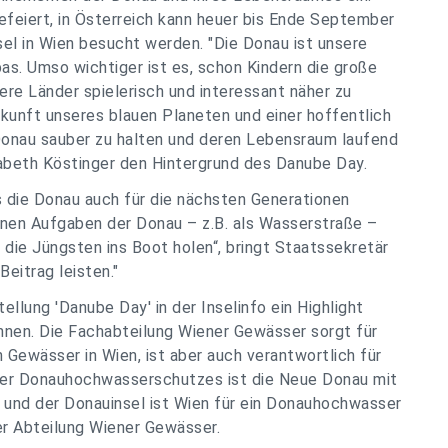
efeiert, in Österreich kann heuer bis Ende September
el in Wien besucht werden. "Die Donau ist unsere
s. Umso wichtiger ist es, schon Kindern die große
re Länder spielerisch und interessant näher zu
Zukunft unseres blauen Planeten und einer hoffentlich
 Donau sauber zu halten und deren Lebensraum laufend
isabeth Köstinger den Hintergrund des Danube Day.
ss die Donau auch für die nächsten Generationen
denen Aufgaben der Donau – z.B. als Wasserstraße –
die Jüngsten ins Boot holen“, bringt Staatssekretär
eitrag leisten."
ellung 'Danube Day' in der Inselinfo ein Highlight
nnen. Die Fachabteilung Wiener Gewässer sorgt für
Gewässer in Wien, ist aber auch verantwortlich für
er Donauhochwasserschutzes ist die Neue Donau mit
 und der Donauinsel ist Wien für ein Donauhochwasser
er Abteilung Wiener Gewässer.