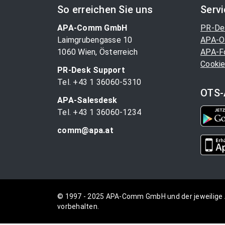
So erreichen Sie uns
Serv
APA-Comm GmbH
PR-De
Laimgrubengasse 10
APA-O
1060 Wien, Österreich
APA-F
Cookie
PR-Desk Support
Tel. +43 1 36060-5310
OTS-
APA-Salesdesk
Tel. +43 1 36060-1234
comm@apa.at
© 1997 - 2025 APA-Comm GmbH und der jeweilige 
vorbehalten.