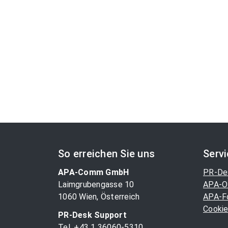
So erreichen Sie uns
Serv
APA-Comm GmbH
PR-De
Laimgrubengasse 10
APA-O
1060 Wien, Österreich
APA-F
Cookie
PR-Desk Support
Tel. +43 1 36060-5310