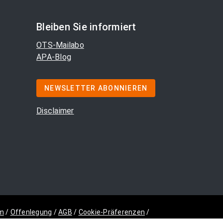
Bleiben Sie informiert
OTS-Mailabo
APA-Blog
NEWSLETTER ABONNIEREN
Disclaimer
m
/
Offenlegung
/
AGB
/
Cookie-Präferenzen
/