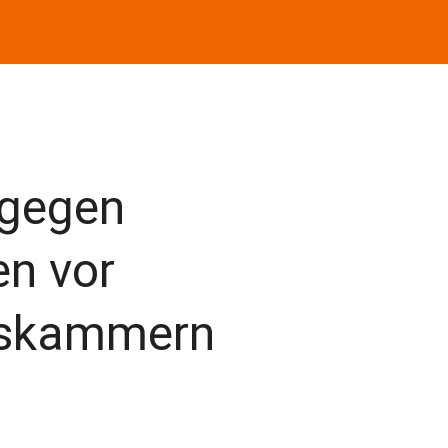
 gegen
en vor
tskammern