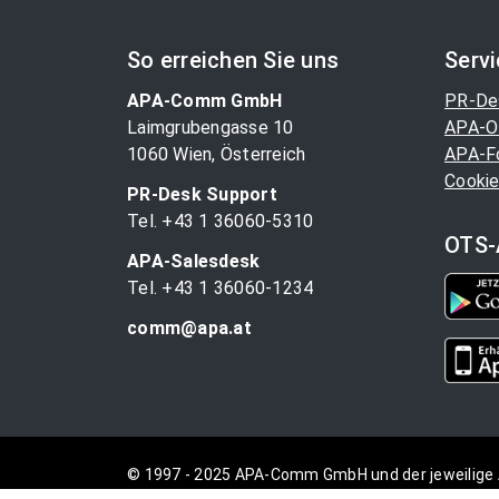
So erreichen Sie uns
Serv
APA-Comm GmbH
PR-De
Laimgrubengasse 10
APA-O
1060 Wien, Österreich
APA-F
Cookie
PR-Desk Support
Tel. +43 1 36060-5310
OTS-
APA-Salesdesk
Tel. +43 1 36060-1234
comm@apa.at
© 1997 - 2025 APA-Comm GmbH und der jeweilige 
vorbehalten.