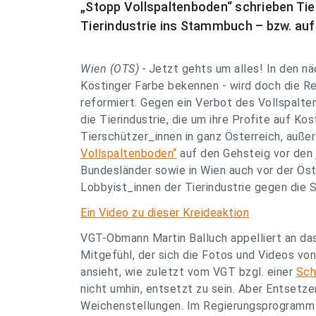
„Stopp Vollspaltenboden“ schrieben Ti
Tierindustrie ins Stammbuch – bzw. auf 
Wien (OTS) -
Jetzt gehts um alles! In den n
Köstinger Farbe bekennen - wird doch die R
reformiert. Gegen ein Verbot des Vollspalte
die Tierindustrie, die um ihre Profite auf K
Tierschützer_innen in ganz Österreich, außer
Vollspaltenboden“
auf den Gehsteig vor den
Bundesländer sowie in Wien auch vor der Ös
Lobbyist_innen der Tierindustrie gegen die
Ein Video zu dieser Kreideaktion
VGT-Obmann Martin Balluch appelliert an das
Mitgefühl, der sich die Fotos und Videos v
ansieht, wie zuletzt vom VGT bzgl. einer
Sch
nicht umhin, entsetzt zu sein. Aber Entsetzen
Weichenstellungen. Im Regierungsprogramm i