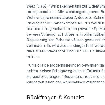
Wien (OTS) -
"Wir bekennen uns zur Eigentum
preisgebundenen Mietwohnungssegment. Beid
Wohnungsgemeinnützigkeit", deutete Schrang
ideologischer Grabenkämpfe hin. "Es werde
Instrumente geschaffen, um jedwede Spekul
verwies Schrangl auf aktuelle Problematiken
Regulierung von Paketverkäufen gemeinnütz
verhindern. Es wird zudem klargestellt werde
die Causen 'Riedenhof' und 'GESFÖ' ein final
erfreut.
"Umsichtige Modernisierungen bewahren da
helfen, seinen Erfolgsweg auch in Zukunft f
Herausforderungen. "Besonders freut mich, d
Wiederaufleben der Wohnbauinvestitionsbank
Rückfragen & Kontakt