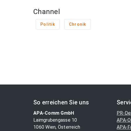
Channel
Politik
Chronik
So erreichen Sie uns
Serv
APA-Comm GmbH
PR-De
Laimgrubengasse 10
APA-O
1060 Wien, Österreich
APA-F