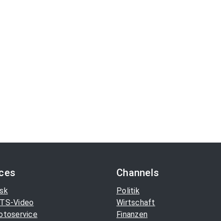
ices
Channels
sk
Politik
TS-Video
Wirtschaft
otoservice
Finanzen