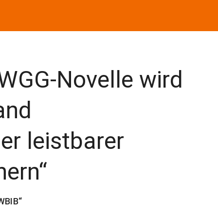
„WGG-Novelle wird
and
r leistbarer
hern“
 WBIB“