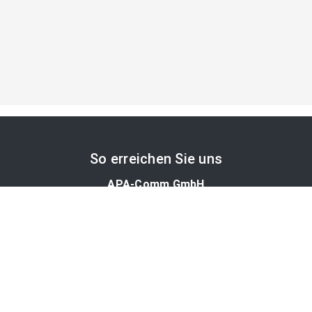
So erreichen Sie uns
APA-Comm GmbH
Laimgrubengasse 10
1060 Wien, Österreich
PR-Desk Support
Tel. +43 1 36060-5310
APA-Salesdesk
Tel. +43 1 36060-1234