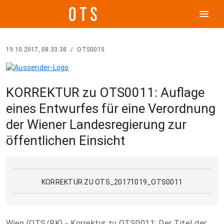
menu
19.10.2017, 08:33:38
/
OTS0015
KORREKTUR zu OTS0011: Auflage
eines Entwurfes für eine Verordnung
der Wiener Landesregierung zur
öffentlichen Einsicht
KORREKTUR ZU OTS_20171019_OTS0011
Wien (OTS/RK) - Korrektur zu OTS0011: Der Titel der