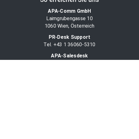
APA-Comm GmbH
Laimgrubengasse 10
1060 Wien, Österreich
PR-Desk Support
Tel. +43 1 36060-5310
APA-Salesdesk
Tel. +43 1 36060-1234
comm@apa.at
Services
PR-Desk
APA-OTS-Video
APA-Fotoservice
Cookie-Präferenzen