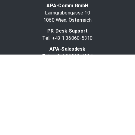
APA-Comm GmbH
Laimgrubengasse 10
1060 Wien, Österreich
PR-Desk Support
Tel. +43 1 36060-5310
APA-Salesdesk
Tel. +43 1 36060-1234
comm@apa.at
Services
PR-Desk
APA-OTS-Video
APA-Fotoservice
Cookie-Präferenzen