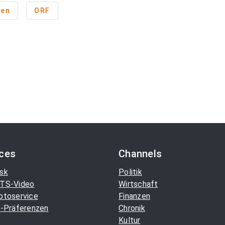
ien
ORF
ices
Channels
sk
Politik
TS-Video
Wirtschaft
otoservice
Finanzen
-Präferenzen
Chronik
Kultur