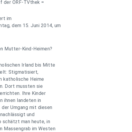
uf der ORF-TVthek =
ert im
ntag, dem 15. Juni 2014, um
hen Mutter-Kind-Heimen?
olischen Irland bis Mitte
lt: Stigmatisiert,
in katholische Heime
n. Dort mussten sie
rrichten. Ihre Kinder
n ihnen landeten in
 der Umgang mit diesen
rnachlässigt und
o schätzt man heute, in
Ein Massengrab im Westen