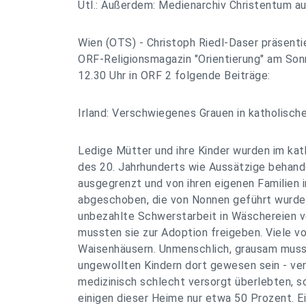
Utl.: Außerdem: Medienarchiv Christentum a
Wien (OTS) - Christoph Riedl-Daser präsenti
ORF-Religionsmagazin "Orientierung" am Son
12.30 Uhr in ORF 2 folgende Beiträge:
Irland: Verschwiegenes Grauen in katholisc
Ledige Mütter und ihre Kinder wurden im kath
des 20. Jahrhunderts wie Aussätzige behande
ausgegrenzt und von ihren eigenen Familien 
abgeschoben, die von Nonnen geführt wurde
unbezahlte Schwerstarbeit in Wäschereien ve
mussten sie zur Adoption freigeben. Viele vo
Waisenhäusern. Unmenschlich, grausam muss
ungewollten Kindern dort gewesen sein - ve
medizinisch schlecht versorgt überlebten, s
einigen dieser Heime nur etwa 50 Prozent. 