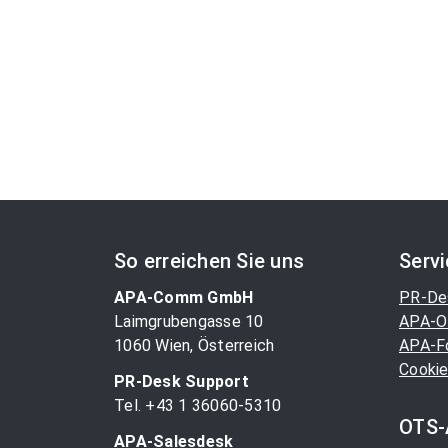
So erreichen Sie uns
Serv
APA-Comm GmbH
PR-De
Laimgrubengasse 10
APA-O
1060 Wien, Österreich
APA-F
Cookie
PR-Desk Support
Tel. +43 1 36060-5310
OTS-
APA-Salesdesk