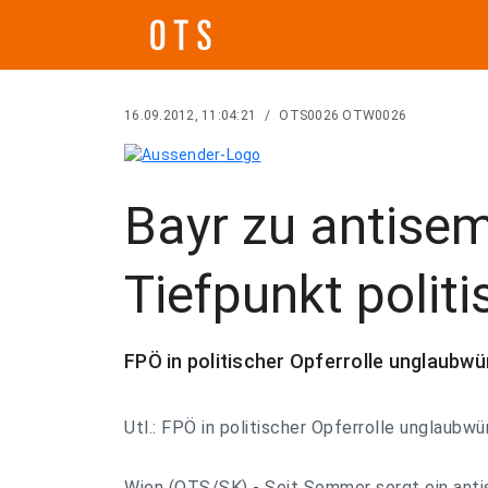
16.09.2012, 11:04:21
/
OTS0026 OTW0026
Bayr zu antise
Tiefpunkt politi
FPÖ in politischer Opferrolle unglaubw
Utl.: FPÖ in politischer Opferrolle unglaubw
Wien (OTS/SK) - Seit Sommer sorgt ein anti