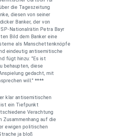
über die Tageszeitung
enke, diesen von seiner
dicker Banker, der von
SP-Nationalrätin Petra Bayr
eten Bild dem Banker eine
sterne als Manschettenknöpfe
nd eindeutig antisemitische
d fügt hinzu: "Es ist
u behaupten, diese
 Anspielung gedacht, mit
prechen will." ****
er klar antisemitischen
ist ein Tiefpunkt
entschiedene Verachtung
sem Zusammenhang auf die
der ewigen politischen
Strache ja bloß