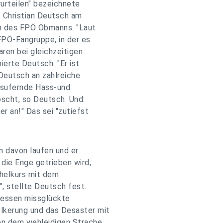
rurteilen" bezeichnete
 Christian Deutsch am
n des FPÖ Obmanns. "Laut
FPÖ-Fangruppe, in der es
ren bei gleichzeitigen
ierte Deutsch. "Er ist
Deutsch an zahlreiche
usufernde Hass-und
scht, so Deutsch. Und:
r an!" Das sei "zutiefst
 davon laufen und er
 die Enge getrieben wird,
chelkurs mit dem
, stellte Deutsch fest.
dessen missglückte
lkerung und das Desaster mit
en dem wehleidigen Strache