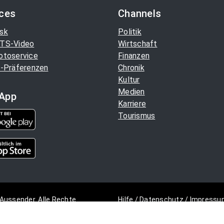
ices
Channels
sk
Politik
TS-Video
Wirtschaft
otoservice
Finanzen
-Präferenzen
Chronik
Kultur
Medien
App
Karriere
Tourismus
Aussender. Alle Rechte
Hilfe
/
Datenschutz
/
Impressu
Copyright