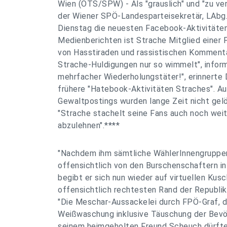
Wien (OTS/SPW) - Als "grauslich" und "zu ve
der Wiener SPÖ-Landesparteisekretär, LAbg.
Dienstag die neuesten Facebook-Aktivitäte
Medienberichten ist Strache Mitglied einer 
von Hasstiraden und rassistischen Kommenta
Strache-Huldigungen nur so wimmelt", inform
mehrfacher Wiederholungstäter!", erinnerte 
frühere "Hatebook-Aktivitäten Straches". A
Gewaltpostings wurden lange Zeit nicht gelö
"Strache stachelt seine Fans auch noch weite
abzulehnen".****
"Nachdem ihm sämtliche WählerInnengruppen
offensichtlich von den Burschenschaftern in
begibt er sich nun wieder auf virtuellen Kus
offensichtlich rechtesten Rand der Republik"
"Die Meschar-Aussackelei durch FPÖ-Graf, 
Weißwaschung inklusive Täuschung der Bevö
seinem heimgeholten Freund Scheuch dürft