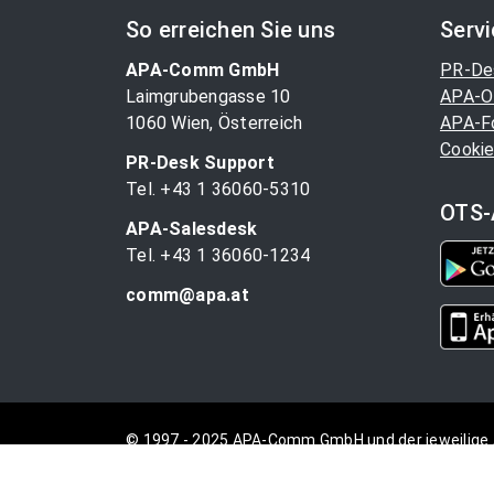
So erreichen Sie uns
Serv
APA-Comm GmbH
PR-De
Laimgrubengasse 10
APA-O
1060 Wien, Österreich
APA-F
Cookie
PR-Desk Support
Tel. +43 1 36060-5310
OTS-
APA-Salesdesk
Tel. +43 1 36060-1234
comm@apa.at
© 1997 - 2025 APA-Comm GmbH und der jeweilige 
vorbehalten.