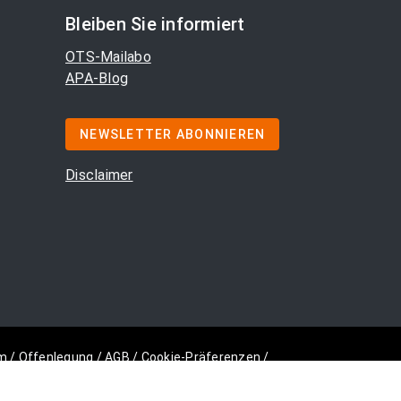
Bleiben Sie informiert
OTS-Mailabo
APA-Blog
NEWSLETTER ABONNIEREN
Disclaimer
m
/
Offenlegung
/
AGB
/
Cookie-Präferenzen
/