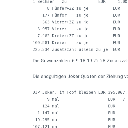
1 Sechser   zu             EUR     1.000
      8 Fünfer+ZZ zu je          EUR    
    177 Fünfer    zu je          EUR    
    363 Vierer+ZZ zu je          EUR    
  6.957 Vierer    zu je          EUR    
  7.462 Dreier+ZZ zu je          EUR    
100.581 Dreier    zu je          EUR    
225.334 Zusatzzahl allein zu je  EUR   
Die Gewinnzahlen: 6 9 18 19 22 28 Zusatzzah
Die endgültigen Joker Quoten der Ziehung v
DJP Joker, im Topf bleiben EUR 395.967,
      9 mal                    EUR   7.7
    124 mal                    EUR     7
  1.147 mal                    EUR      
 10.295 mal                    EUR      
107.121 mal                    EUR     