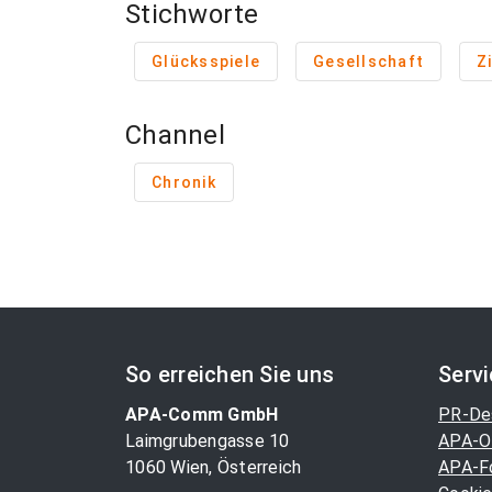
Stichworte
Glücksspiele
Gesellschaft
Z
Channel
Chronik
So erreichen Sie uns
Serv
APA-Comm GmbH
PR-De
Laimgrubengasse 10
APA-O
1060 Wien, Österreich
APA-F