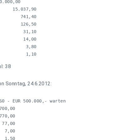
.000,00

    15.037,90

       741,40

       126,50

        31,10

        14,00

         3,80

          1,10
l: 38
on Sonntag, 24.6.2012:
60 - EUR 500.000,- warten

00,00

70,00

77,00

 7,00

  1,50