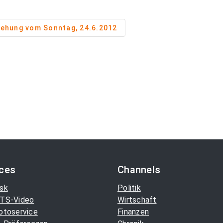
iehung vom Sonntag, 24.6.2012
ices
Channels
sk
Politik
TS-Video
Wirtschaft
otoservice
Finanzen