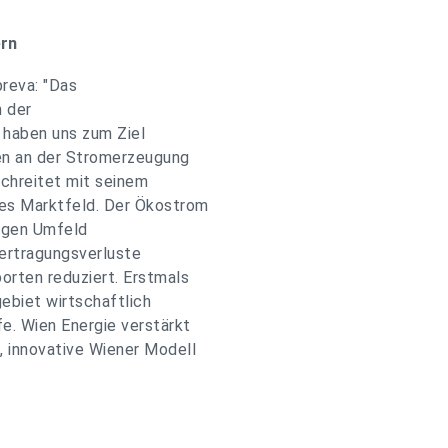
ern
reva: "Das
n der
r haben uns zum Ziel
ien an der Stromerzeugung
schreitet mit seinem
ues Marktfeld. Der Ökostrom
rigen Umfeld
ertragungsverluste
orten reduziert. Erstmals
ebiet wirtschaftlich
fe. Wien Energie verstärkt
, innovative Wiener Modell