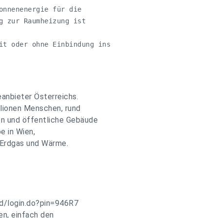
onnenenergie für die 

g zur Raumheizung ist 

it oder ohne Einbindung ins 

eanbieter Österreichs.
lionen Menschen, rund
en und öffentliche Gebäude
e in Wien,
 Erdgas und Wärme.
ad/login.do?pin=946R7
ren, einfach den