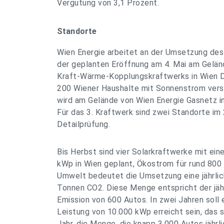
Vergütung von 3,1 Prozent.
Standorte
Wien Energie arbeitet an der Umsetzung des
der geplanten Eröffnung am 4. Mai am Gelä
Kraft-Wärme-Kopplungskraftwerks in Wien D
200 Wiener Haushalte mit Sonnenstrom verso
wird am Gelände von Wien Energie Gasnetz i
Für das 3. Kraftwerk sind zwei Standorte im 2
Detailprüfung.
Bis Herbst sind vier Solarkraftwerke mit ein
kWp in Wien geplant, Ökostrom für rund 800 
Umwelt bedeutet die Umsetzung eine jährlic
Tonnen CO2. Diese Menge entspricht der jäh
Emission von 600 Autos. In zwei Jahren soll e
Leistung von 10.000 kWp erreicht sein, das 
Jahr, die Menge, die knapp 3.000 Autos jährli