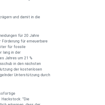
rägern und damit in die
heidungen für 20 Jahre
r Förderung für erneuerbare
ter für fossile
 lang in der
ines Jahres um 21 %
isschub in den nächsten
 Nutzung der kostenlosen
gelnder Unterstützung durch
sofortige
r Hackstock: "Die
lich erkennen, dass der