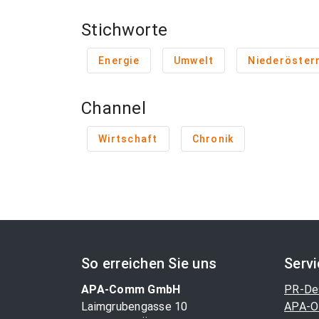
Stichworte
Energie
Umwelt
Niederöster
Channel
Wirtschaft
Chronik
So erreichen Sie uns
Serv
APA-Comm GmbH
PR-De
Laimgrubengasse 10
APA-O