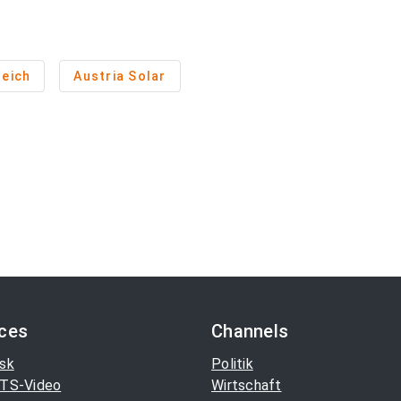
reich
Austria Solar
ices
Channels
sk
Politik
TS-Video
Wirtschaft