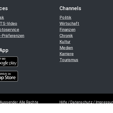
ices
Channels
sk
Politik
TS-Video
Wirtschaft
otoservice
Finanzen
-Präferenzen
Chronik
Kultur
Medien
App
Karriere
Tourismus
Aussender. Alle Rechte
Hilfe
/
Datenschutz
/
Impressu
Copyright