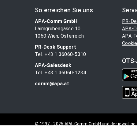
So erreichen Sie uns
Serv
APA-Comm GmbH
PR-De
Laimgrubengasse 10
APA-O
1060 Wien, Österreich
APA-F
Cookie
PR-Desk Support
Tel. +43 1 36060-5310
OTS-
APA-Salesdesk
Tel. +43 1 36060-1234
comm@apa.at
© 1997 - 2025 APA-Comm GmbH und der jeweilige 
vorbehalten.