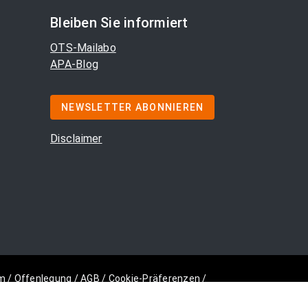
Bleiben Sie informiert
OTS-Mailabo
APA-Blog
NEWSLETTER ABONNIEREN
Disclaimer
m
/
Offenlegung
/
AGB
/
Cookie-Präferenzen
/