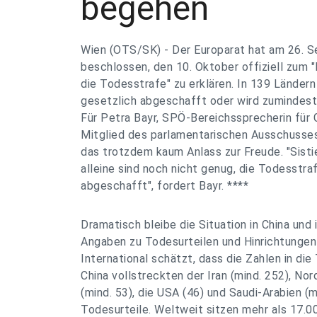
begehen
Wien (OTS/SK) - Der Europarat hat am 26. 
beschlossen, den 10. Oktober offiziell zum
die Todesstrafe" zu erklären. In 139 Ländern
gesetzlich abgeschafft oder wird zumindest 
Für Petra Bayr, SPÖ-Bereichssprecherin für 
Mitglied des parlamentarischen Ausschusses
das trotzdem kaum Anlass zur Freude. "Sist
alleine sind noch nicht genug, die Todesstra
abgeschafft", fordert Bayr. ****
Dramatisch bleibe die Situation in China und i
Angaben zu Todesurteilen und Hinrichtunge
International schätzt, dass die Zahlen in d
China vollstreckten der Iran (mind. 252), No
(mind. 53), die USA (46) und Saudi-Arabien (m
Todesurteile. Weltweit sitzen mehr als 17.