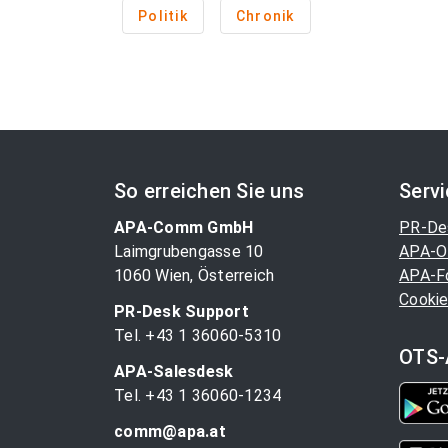
Politik
Chronik
So erreichen Sie uns
Serv
APA-Comm GmbH
PR-De
Laimgrubengasse 10
APA-O
1060 Wien, Österreich
APA-F
Cookie
PR-Desk Support
Tel. +43 1 36060-5310
OTS-
APA-Salesdesk
Tel. +43 1 36060-1234
comm@apa.at