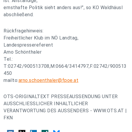
ist. Anständige,
ernsthafte Politik sieht anders aus!", so KO Waldhäusl
abschließend.
Rückfragehinweis:
Freiheitlicher Klub im NÖ Landtag,
Landespressereferent
Arno Schönthaler
Tel.:
T:02742/900513708,M:0664/3414797,F:02742/900513
450
mailto:
arno.schoenthaler@fpoe.at
OTS-ORIGINALTEXT PRESSEAUSSENDUNG UNTER
AUSSCHLIESSLICHER INHALTLICHER
VERANTWORTUNG DES AUSSENDERS - WWW.OTS.AT |
FKN