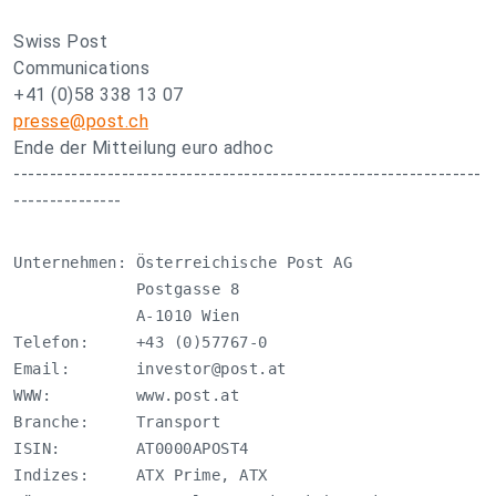
Swiss Post
Communications
+41 (0)58 338 13 07
presse@post.ch
Ende der Mitteilung euro adhoc
-----------------------------------------------------------------
---------------
Unternehmen: Österreichische Post AG

             Postgasse 8

             A-1010 Wien

Telefon:     +43 (0)57767-0

Email:       
investor@post.at
WWW:         www.post.at

Branche:     Transport

ISIN:        AT0000APOST4

Indizes:     ATX Prime, ATX
