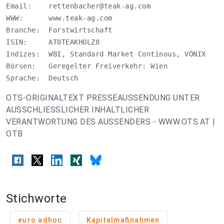
Email:    
rettenbacher@teak-ag.com
WWW:      www.teak-ag.com

Branche:  Forstwirtschaft

ISIN:     AT0TEAKHOLZ8

Indizes:  WBI, Standard Market Continous, VÖNIX

Börsen:   Geregelter Freiverkehr: Wien 

Sprache:  Deutsch
OTS-ORIGINALTEXT PRESSEAUSSENDUNG UNTER
AUSSCHLIESSLICHER INHALTLICHER
VERANTWORTUNG DES AUSSENDERS - WWW.OTS.AT |
OTB
Stichworte
euro adhoc
Kapitalmaßnahmen