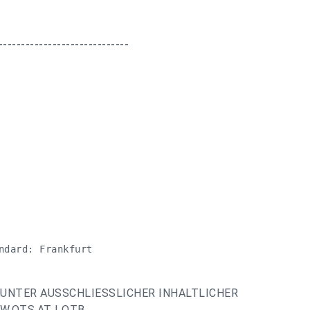
-----------------------------
ndard: Frankfurt 

UNTER AUSSCHLIESSLICHER INHALTLICHER
.OTS.AT | OTB