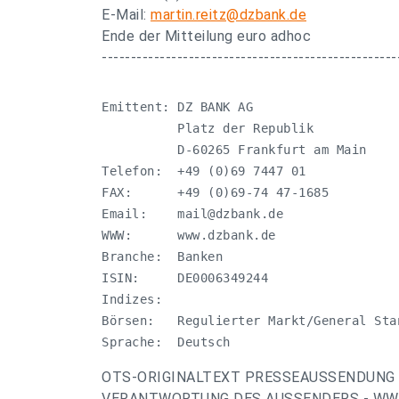
E-Mail:
martin.reitz@dzbank.de
Ende der Mitteilung euro adhoc
---------------------------------------------------
Emittent: DZ BANK AG

          Platz der Republik 

          D-60265 Frankfurt am Main

Telefon:  +49 (0)69 7447 01

FAX:      +49 (0)69-74 47-1685

Email:    
mail@dzbank.de
WWW:      www.dzbank.de

Branche:  Banken

ISIN:     DE0006349244

Indizes:  

Börsen:   Regulierter Markt/General Sta
Sprache:  Deutsch
OTS-ORIGINALTEXT PRESSEAUSSENDUNG 
VERANTWORTUNG DES AUSSENDERS - WWW