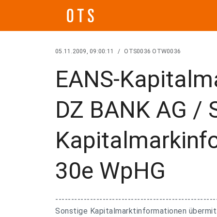
05.11.2009, 09:00:11
/
OTS0036 OTW0036
EANS-Kapitalma
DZ BANK AG / S
Kapitalmarkinf
30e WpHG
---------------------------------------------------
Sonstige Kapitalmarktinformationen übermit