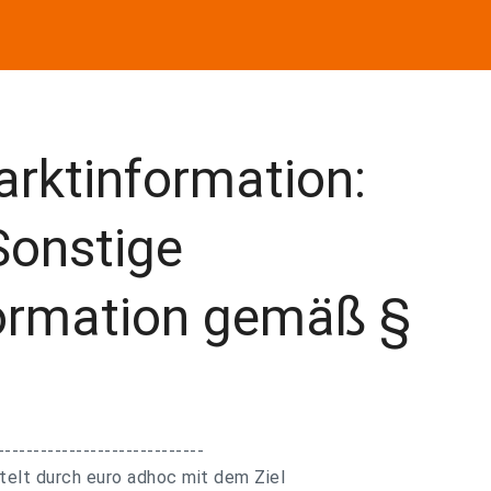
rktinformation:
onstige
ormation gemäß §
-----------------------------
telt durch euro adhoc mit dem Ziel