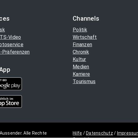
ices
Channels
sk
Politik
TS-Video
Wirtschaft
otoservice
Finanzen
-Präferenzen
Chronik
Kultur
Medien
App
Karriere
Tourismus
Aussender. Alle Rechte
Hilfe
/
Datenschutz
/
Impressu