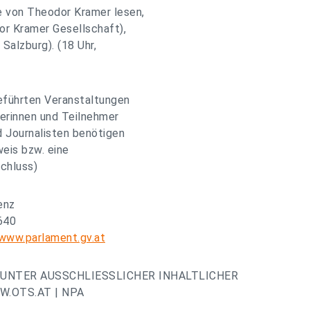
e von Theodor Kramer lesen,
or Kramer Gesellschaft),
Salzburg). (18 Uhr,
eführten Veranstaltungen
merinnen und Teilnehmer
d Journalisten benötigen
weis bzw. eine
Schluss)
enz
640
/www.parlament.gv.at
UNTER AUSSCHLIESSLICHER INHALTLICHER
.OTS.AT | NPA