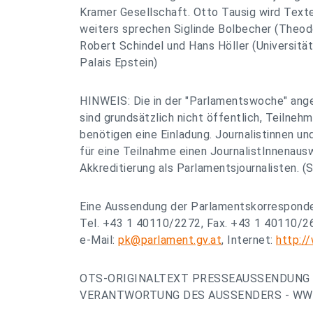
Kramer Gesellschaft. Otto Tausig wird Text
weiters sprechen Siglinde Bolbecher (Theod
Robert Schindel und Hans Höller (Universität 
Palais Epstein)
HINWEIS: Die in der "Parlamentswoche" ang
sind grundsätzlich nicht öffentlich, Teilneh
benötigen eine Einladung. Journalistinnen un
für eine Teilnahme einen JournalistInnenaus
Akkreditierung als Parlamentsjournalisten. (
Eine Aussendung der Parlamentskorrespond
Tel. +43 1 40110/2272, Fax. +43 1 40110/2
e-Mail:
pk@parlament.gv.at
, Internet:
http:/
OTS-ORIGINALTEXT PRESSEAUSSENDUNG 
VERANTWORTUNG DES AUSSENDERS - WWW