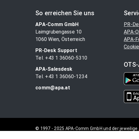
So erreichen Sie uns
Serv
APA-Comm GmbH
PR-De
Laimgrubengasse 10
APA-O
1060 Wien, Österreich
APA-F
Cookie
PR-Desk Support
Tel. +43 1 36060-5310
OTS-
APA-Salesdesk
Tel. +43 1 36060-1234
comm@apa.at
© 1997 - 2025 APA-Comm GmbH und der jeweilige 
vorbehalten.