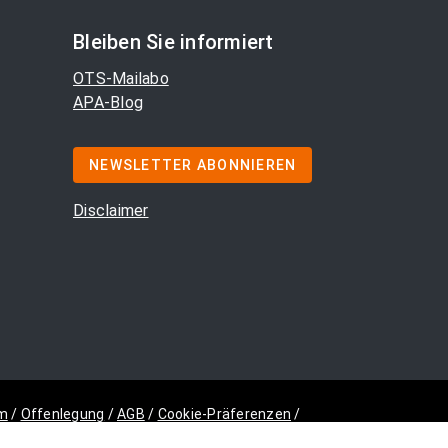
Bleiben Sie informiert
OTS-Mailabo
APA-Blog
NEWSLETTER ABONNIEREN
Disclaimer
m
/
Offenlegung
/
AGB
/
Cookie-Präferenzen
/