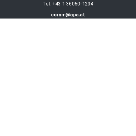
Tel. +43 1 36060-1234
comm@apa.at
Services
PR-Desk
APA-OTS-Video
APA-Fotoservice
Cookie-Präferenzen
OTS-App
Channels