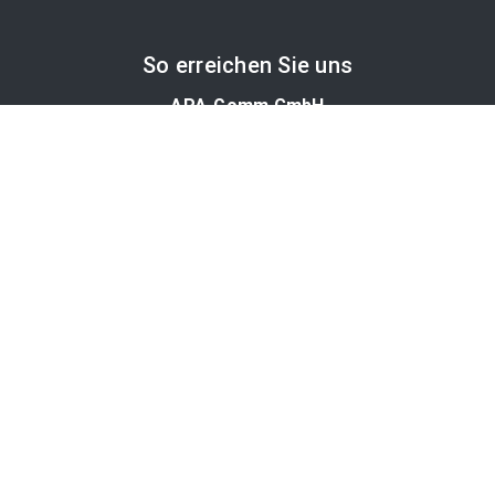
So erreichen Sie uns
APA-Comm GmbH
Laimgrubengasse 10
1060 Wien, Österreich
PR-Desk Support
Tel. +43 1 36060-5310
APA-Salesdesk
Tel. +43 1 36060-1234
comm@apa.at
Services
PR-Desk
APA-OTS-Video
APA-Fotoservice