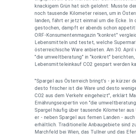
knackigem Grün hat sich gelohnt: Musste der
noch tausende Kilometer reisen, um in Öste
landen, fährt er jetzt einmal um die Ecke. In 
gestochen, dampft er abends schon appetitl
ORF-Konsumentenmagazin "konkret" verglei
Lebensmitteln und testet, welche Supermar
österreichische Ware anbieten. Am 30. April 
"die umweltberatung" in "konkret" berichten,
Lebensmitteleinkauf CO2 gespart werden ka
"Spargel aus Österreich bringt’s - je kürzer 
desto frischer ist die Ware und desto wenig
CO2 aus dem Verkehr eingeheizt", erklärt Mag
Ernährungsexpertin von "die umweltberatung"
Spargel häufig über tausende Kilometer aus 
er - neben Spargel aus fernen Landen - auch
erhältlich. Traditionelle Anbaugebiete sind 
Marchfeld bei Wien, das Tullner und das Efe