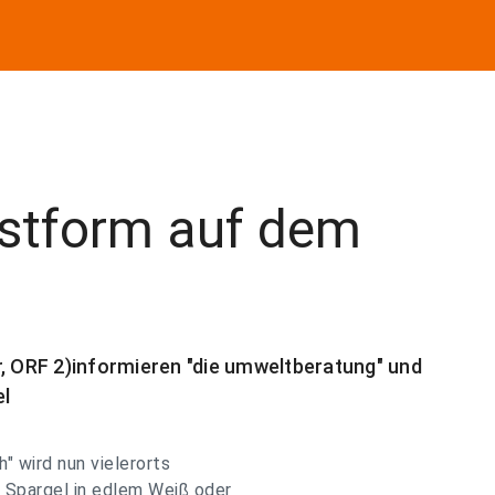
estform auf dem
r, ORF 2)informieren "die umweltberatung" und
el
" wird nun vielerorts
 Spargel in edlem Weiß oder