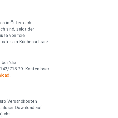
h in Österreich
ch sind, zeigt der
üse von "die
 Poster am Küchenschrank
bei "die
742/718 29. Kostenloser
nload
.
 Euro Versandkosten
enloser Download auf
s) vhs