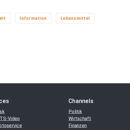
elt
Information
Lebensmittel
ices
Channels
sk
Politik
TS-Video
Wirtschaft
otoservice
Finanzen