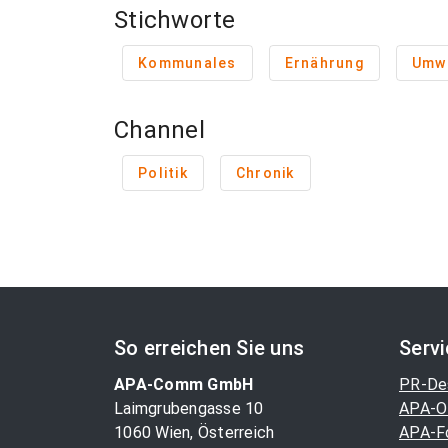
Stichworte
Kommunales
Ernährung
Umw
Channel
Politik
Chronik
So erreichen Sie uns
Serv
APA-Comm GmbH
PR-De
Laimgrubengasse 10
APA-O
1060 Wien, Österreich
APA-F