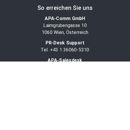
So erreichen Sie uns
APA-Comm GmbH
Laimgrubengasse 10
1060 Wien, Österreich
PR-Desk Support
Tel. +43 1 36060-5310
APA-Salesdesk
Tel. +43 1 36060-1234
comm@apa.at
Services
PR-Desk
APA-OTS-Video
APA-Fotoservice
Cookie-Präferenzen