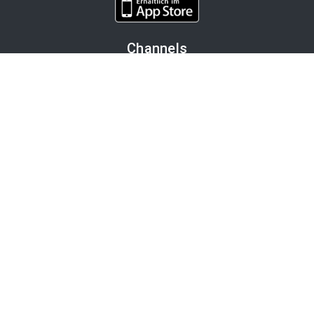
Channels
Politik
Wirtschaft
Finanzen
Chronik
Kultur
Medien
Karriere
Tourismus
Bleiben Sie informiert
OTS-Mailabo
APA-Blog