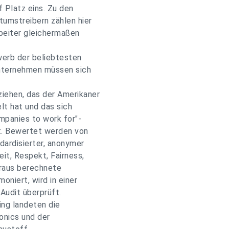
 Platz eins. Zu den
umstreibern zählen hier
rbeiter gleichermaßen
erb der beliebtesten
Unternehmen müssen sich
iehen, das der Amerikaner
lt hat und das sich
ompanies to work for"-
t. Bewertet werden von
ndardisierter, anonymer
it, Respekt, Fairness,
araus berechnete
niert, wird in einer
Audit überprüft.
ing landeten die
onics und der