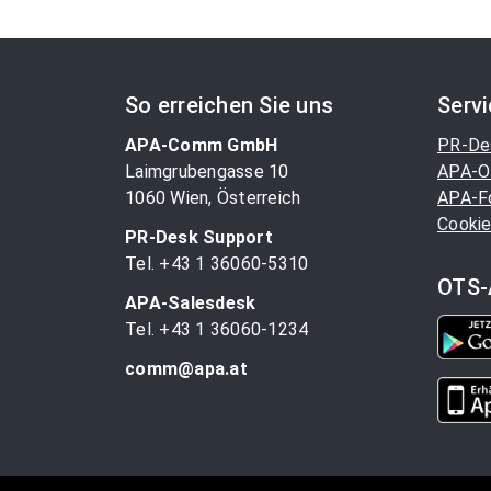
So erreichen Sie uns
Serv
APA-Comm GmbH
PR-De
Laimgrubengasse 10
APA-O
1060 Wien, Österreich
APA-F
Cookie
PR-Desk Support
Tel. +43 1 36060-5310
OTS-
APA-Salesdesk
Tel. +43 1 36060-1234
comm@apa.at