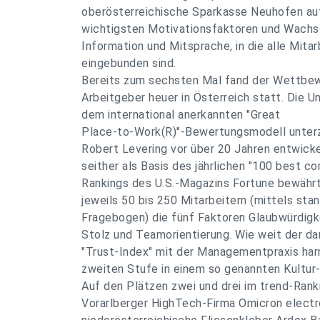
oberösterreichische Sparkasse Neuhofen auf
wichtigsten Motivationsfaktoren und Wachst
Information und Mitsprache, in die alle Mita
eingebunden sind.
Bereits zum sechsten Mal fand der Wettbew
Arbeitgeber heuer in Österreich statt. Die 
dem international anerkannten "Great
Place-to-Work(R)"-Bewertungsmodell unterz
Robert Levering vor über 20 Jahren entwicke
seither als Basis des jährlichen "100 best c
Rankings des U.S.-Magazins Fortune bewähr
jeweils 50 bis 250 Mitarbeitern (mittels sta
Fragebogen) die fünf Faktoren Glaubwürdigke
Stolz und Teamorientierung. Wie weit der d
"Trust-Index" mit der Managementpraxis harmo
zweiten Stufe in einem so genannten Kultur-
Auf den Plätzen zwei und drei im trend-Rank
Vorarlberger HighTech-Firma Omicron electr