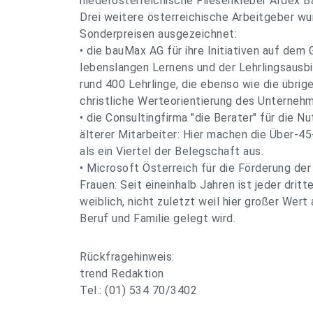
niederösterreichische Fliesenkleber Ardex B
Drei weitere österreichische Arbeitgeber w
Sonderpreisen ausgezeichnet:
• die bauMax AG für ihre Initiativen auf dem
lebenslangen Lernens und der Lehrlingsausbi
rund 400 Lehrlinge, die ebenso wie die übrige
christliche Werteorientierung des Unterneh
• die Consultingfirma "die Berater" für die 
älterer Mitarbeiter: Hier machen die Über-45
als ein Viertel der Belegschaft aus.
• Microsoft Österreich für die Förderung der
Frauen: Seit eineinhalb Jahren ist jeder drit
weiblich, nicht zuletzt weil hier großer Wert
Beruf und Familie gelegt wird.
Rückfragehinweis:
trend Redaktion
Tel.: (01) 534 70/3402