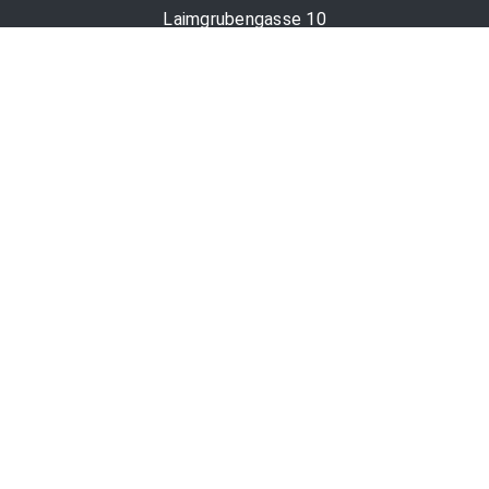
Laimgrubengasse 10
1060 Wien, Österreich
PR-Desk Support
Tel. +43 1 36060-5310
APA-Salesdesk
Tel. +43 1 36060-1234
comm@apa.at
Services
PR-Desk
APA-OTS-Video
APA-Fotoservice
Cookie-Präferenzen
OTS-App