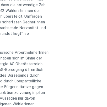
 dass die notwendige Zahl
.742 Wählerstimmen der
ch übersteigt. Umfragen
ie schärfsten GegnerInnen
 wachsende Nervosität und
ündet liegt", so
tholische ArbeitnehmerInnen
haben sich im Sinne der
ergie AG Oberösterreich
AG-Börsegang öffentlich
g des Börsegangs durch
d durch überparteiliche
ie Bürgerinitiative gegen
eiaktion zu verunglimpfen.
 Aussagen nur davon
 eigenen WählerInnen