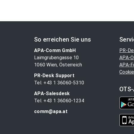
So erreichen Sie uns
Serv
APA-Comm GmbH
PR-De
Laimgrubengasse 10
APA-O
1060 Wien, Österreich
APA-F
Cookie
PR-Desk Support
Tel. +43 1 36060-5310
OTS-
APA-Salesdesk
Tel. +43 1 36060-1234
comm@apa.at