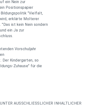
f ein Nein zur
ein Positionspapier
ildungspolitik "Vielfalt,
ird, erklärte Molterer
Das ist kein Nein sondern
und ein Ja zur
schluss.
htenden Vorschuljahr
gen
t. Der Kindergarten, so
ildungs-Zuhause" für die
UNTER AUSSCHLIESSLICHER INHALTLICHER