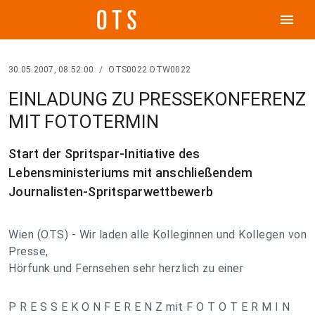
menu
30.05.2007, 08:52:00
/
OTS0022 OTW0022
EINLADUNG ZU PRESSEKONFERENZ
MIT FOTOTERMIN
Start der Spritspar-Initiative des
Lebensministeriums mit anschließendem
Journalisten-Spritsparwettbewerb
Wien (OTS) - Wir laden alle Kolleginnen und Kollegen von
Presse,
Hörfunk und Fernsehen sehr herzlich zu einer
P R E S S E K O N F E R E N Z mit F O T O T E R M I N