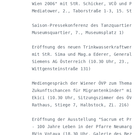
           Wien 2006" mit StR. Schicker, VCÖ und Pos
           Mediatower, 2., Taborstraße 1-3, 15. Stoc
           Saison-Pressekonferenz des Tanzquartier W
           Museumsquartier, 7., Museumsplatz 1)     
           Eröffnung des neuen Trinkwasserkraftwerks
           mit StR. Sima und Mag.a Ederer, Generaldi
           Siemens AG Österreich (10.30 Uhr, 23.,   
           Wittgensteinstraße 131)                  
           Mediengespräch der Wiener ÖVP zum Thema "
           Zukunftschancen für Migrantenkinder" mit 
           Ekici (10.30 Uhr, Sitzungszimmer des ÖVP-
           Rathaus, Stiege 7, Halbstock, Zi. 216)   
           Eröffnung der Ausstellung "Sacrum et Prof
           - 100 Jahre Leben in der Pfarre Neumargar
           BVin Votava (18.30 Uhr, Galerie des Bezir