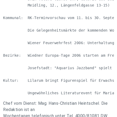
           Meidling, 12., Längenfeldgasse 13-15)    
Kommunal:  RK-Terminvorschau vom 11. bis 30. Septemb
           Die Gelegenheitsmärkte der kommenden Woch
           Wiener Feuerwehrfest 2006: Unterhaltung g
Bezirke:   Wiedner Europa-Tage 2006 starten am Freit
           Josefstadt: "Aquarius Jazzband" spielt Di
Kultur:    Lilarum bringt Figurenspiel für Erwachsen
           Ungewöhnliches Literaturevent für Marian
Chef vom Dienst: Mag. Hans-Christian Heintschel. Die
Redaktion ist an
Wochentagen telefonisch unter Tel. 4000/81081 DW