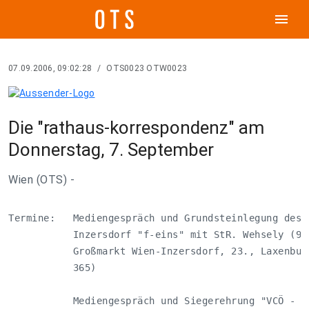
menu
07.09.2006, 09:02:28
/
OTS0023 OTW0023
Die "rathaus-korrespondenz" am
Donnerstag, 7. September
Wien (OTS) -
Termine:   Mediengespräch und Grundsteinlegung des F
           Inzersdorf "f-eins" mit StR. Wehsely (9.3
           Großmarkt Wien-Inzersdorf, 23., Laxenburg
           365)                                     
           Mediengespräch und Siegerehrung "VCÖ - Mo