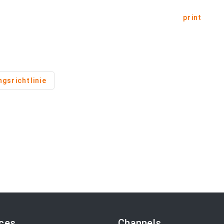
print
ngsrichtlinie
ices
Channels