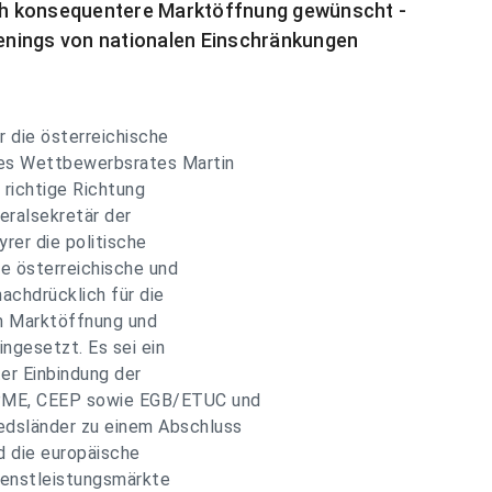
sich konsequentere Marktöffnung gewünscht -
enings von nationalen Einschränkungen
r die österreichische
des Wettbewerbsrates Martin
 richtige Richtung
eralsekretär der
rer die politische
Die österreichische und
nachdrücklich für die
n Marktöffnung und
ingesetzt. Es sei ein
ter Einbindung der
APME, CEEP sowie EGB/ETUC und
edsländer zu einem Abschluss
nd die europäische
ienstleistungsmärkte