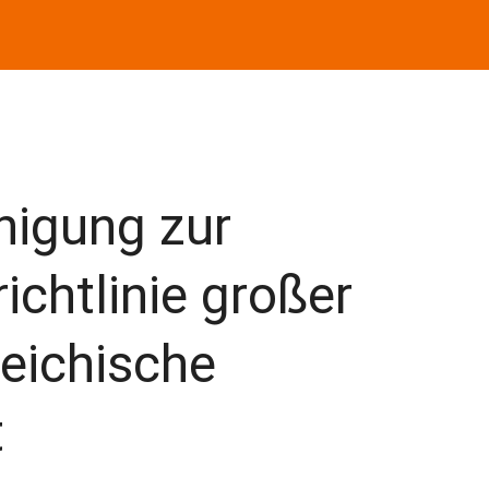
inigung zur
ichtlinie großer
reichische
t