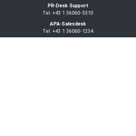
PR-Desk Support
Tel. +43 1 36060-5310
APA-Salesdesk
Tel. +43 1 36060-1234
comm@apa.at
Services
PR-Desk
APA-OTS-Video
APA-Fotoservice
Cookie-Präferenzen
OTS-App