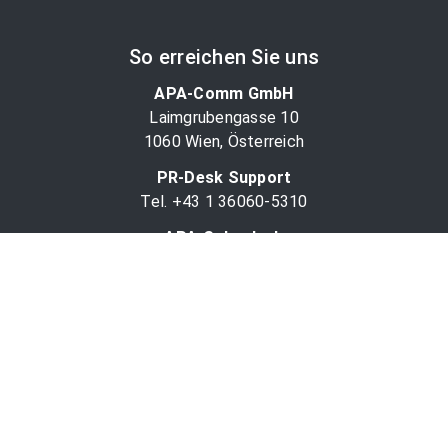
So erreichen Sie uns
APA-Comm GmbH
Laimgrubengasse 10
1060 Wien, Österreich
PR-Desk Support
Tel. +43 1 36060-5310
APA-Salesdesk
Tel. +43 1 36060-1234
comm@apa.at
Services
PR-Desk
APA-OTS-Video
APA-Fotoservice