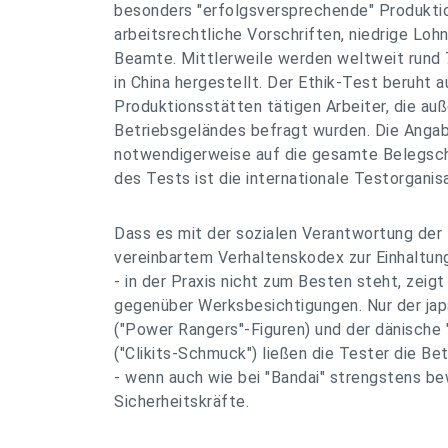
besonders "erfolgsversprechende" Produkti
arbeitsrechtliche Vorschriften, niedrige Lo
Beamte. Mittlerweile werden weltweit rund 
in China hergestellt. Der Ethik-Test beruht 
Produktionsstätten tätigen Arbeiter, die au
Betriebsgeländes befragt wurden. Die Angab
notwendigerweise auf die gesamte Belegsch
des Tests ist die internationale Testorganis
Dass es mit der sozialen Verantwortung der 
vereinbartem Verhaltenskodex zur Einhaltun
- in der Praxis nicht zum Besten steht, zeig
gegenüber Werksbesichtigungen. Nur der japa
("Power Rangers"-Figuren) und der dänische
("Clikits-Schmuck") ließen die Tester die Be
- wenn auch wie bei "Bandai" strengstens b
Sicherheitskräfte.