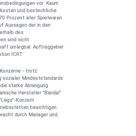
onsbedingungen vor: Kaum
hnkosten und bestechliche
70 Prozent aller Spielwaren
auf Aussagen der in den
ßerhalb des
en sind nicht
aft umlegbar. Auftraggeber
ation ICRT.
Konzerne - trotz
g sozialer Mindeststandards
t die starke Abneigung
nische Hersteller "Bandai"
 "Lego"-Konzern
triebsstätten besichtigen
ewacht durch Manager und