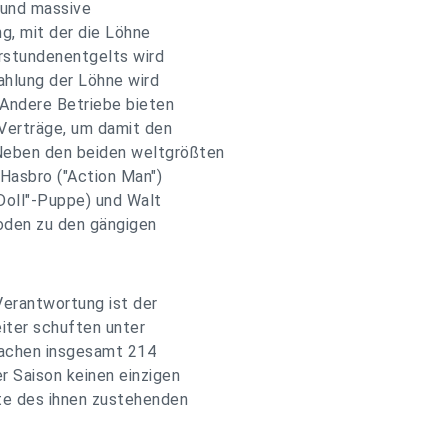
 und massive
, mit der die Löhne
erstundenentgelts wird
ahlung der Löhne wird
. Andere Betriebe bieten
e Verträge, um damit den
Neben den beiden weltgrößten
Hasbro ("Action Man")
Doll"-Puppe) und Walt
hoden zu den gängigen
Verantwortung ist der
iter schuften unter
machen insgesamt 214
r Saison keinen einzigen
te des ihnen zustehenden